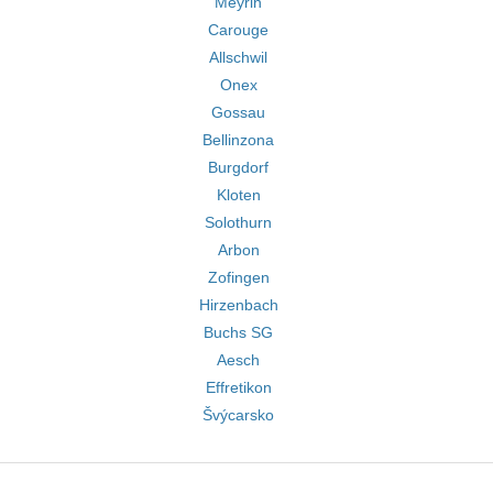
Meyrin
Carouge
Allschwil
Onex
Gossau
Bellinzona
Burgdorf
Kloten
Solothurn
Arbon
Zofingen
Hirzenbach
Buchs SG
Aesch
Effretikon
Švýcarsko