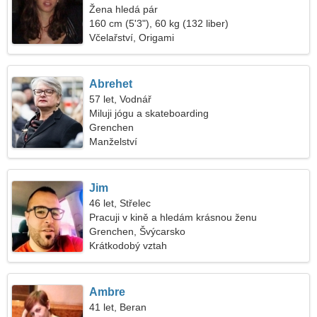
Žena hledá pár
160 cm (5'3"), 60 kg (132 liber)
Včelařství, Origami
Abrehet
57 let, Vodnář
Miluji jógu a skateboarding
Grenchen
Manželství
Jim
46 let, Střelec
Pracuji v kině a hledám krásnou ženu
Grenchen, Švýcarsko
Krátkodobý vztah
Ambre
41 let, Beran