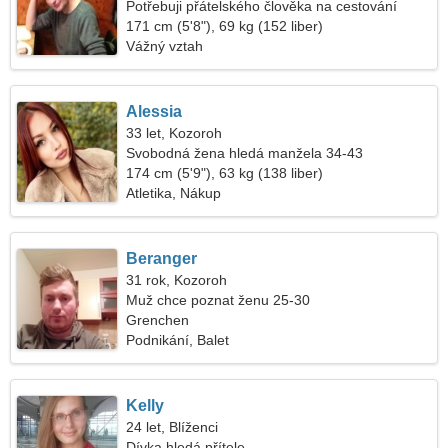
Potřebuji přátelského člověka na cestování
171 cm (5'8"), 69 kg (152 liber)
Vážný vztah
Alessia
33 let, Kozoroh
Svobodná žena hledá manžela 34-43
174 cm (5'9"), 63 kg (138 liber)
Atletika, Nákup
Beranger
31 rok, Kozoroh
Muž chce poznat ženu 25-30
Grenchen
Podnikání, Balet
Kelly
24 let, Blíženci
Dívka hledá přítele