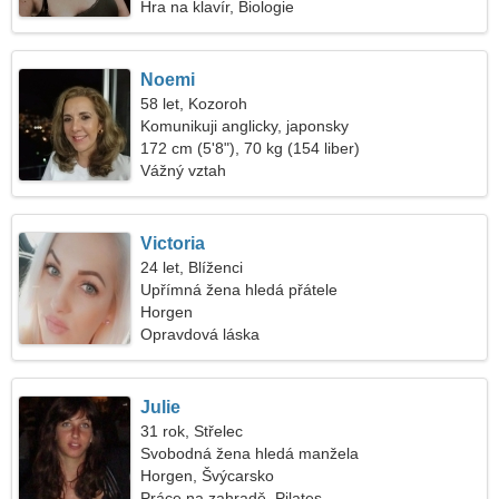
Hra na klavír, Biologie
Noemi
58 let, Kozoroh
Komunikuji anglicky, japonsky
172 cm (5'8"), 70 kg (154 liber)
Vážný vztah
Victoria
24 let, Blíženci
Upřímná žena hledá přátele
Horgen
Opravdová láska
Julie
31 rok, Střelec
Svobodná žena hledá manžela
Horgen, Švýcarsko
Práce na zahradě, Pilates