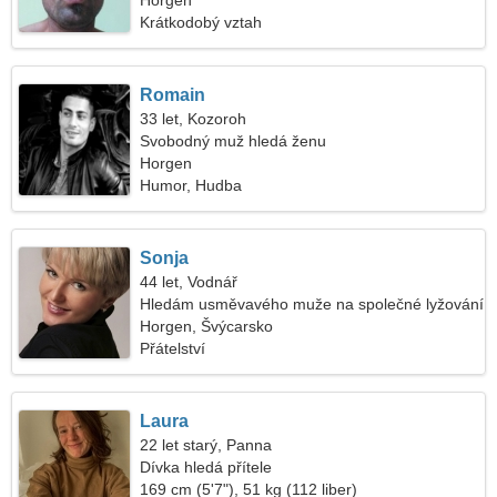
Horgen
Krátkodobý vztah
Romain
33 let, Kozoroh
Svobodný muž hledá ženu
Horgen
Humor, Hudba
Sonja
44 let, Vodnář
Hledám usměvavého muže na společné lyžování
Horgen, Švýcarsko
Přátelství
Laura
22 let starý, Panna
Dívka hledá přítele
169 cm (5'7"), 51 kg (112 liber)