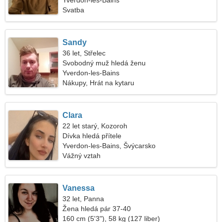
Yverdon-les-Bains
Svatba
Sandy
36 let, Střelec
Svobodný muž hledá ženu
Yverdon-les-Bains
Nákupy, Hrát na kytaru
Clara
22 let starý, Kozoroh
Dívka hledá přítele
Yverdon-les-Bains, Švýcarsko
Vážný vztah
Vanessa
32 let, Panna
Žena hledá pár 37-40
160 cm (5'3"), 58 kg (127 liber)