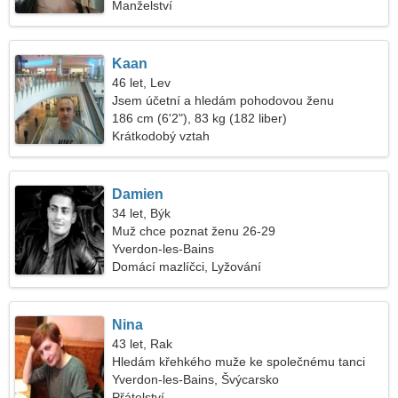
Manželství
Kaan
46 let, Lev
Jsem účetní a hledám pohodovou ženu
186 cm (6'2"), 83 kg (182 liber)
Krátkodobý vztah
Damien
34 let, Býk
Muž chce poznat ženu 26-29
Yverdon-les-Bains
Domácí mazlíčci, Lyžování
Nina
43 let, Rak
Hledám křehkého muže ke společnému tanci
Yverdon-les-Bains, Švýcarsko
Přátelství