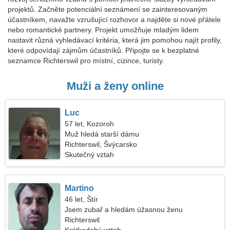
projektů. Začněte potenciální seznámení se zainteresovaným
účastníkem, navažte vzrušující rozhovor a najděte si nové přátele
nebo romantické partnery. Projekt umožňuje mladým lidem
nastavit různá vyhledávací kritéria, která jim pomohou najít profily,
které odpovídají zájmům účastníků. Připojte se k bezplatné
seznamce Richterswil pro místní, cizince, turisty.
Muži a ženy online
Luc
57 let, Kozoroh
Muž hledá starší dámu
Richterswil, Švýcarsko
Skutečný vztah
Martino
46 let, Štír
Jsem zubař a hledám úžasnou ženu
Richterswil