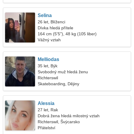
Selina
26 let, Blíženci
Dívka hledá přítele
164 cm (5'5"), 48 kg (105 liber)
Vážný vztah
Melliodas
35 let, Býk
Svobodný muž hledá ženu
Richterswil
Skateboarding, Dějiny
Alessia
27 let, Rak
Dobrá žena hledá milostný vztah
Richterswil, Švýcarsko
Přátelství