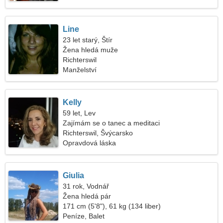
Line
23 let starý, Štír
Žena hledá muže
Richterswil
Manželství
Kelly
59 let, Lev
Zajímám se o tanec a meditaci
Richterswil, Švýcarsko
Opravdová láska
Giulia
31 rok, Vodnář
Žena hledá pár
171 cm (5'8"), 61 kg (134 liber)
Peníze, Balet