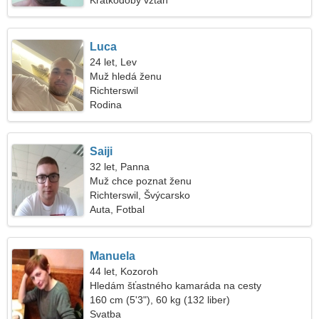
Krátkodobý vztah
Luca
24 let, Lev
Muž hledá ženu
Richterswil
Rodina
Saiji
32 let, Panna
Muž chce poznat ženu
Richterswil, Švýcarsko
Auta, Fotbal
Manuela
44 let, Kozoroh
Hledám šťastného kamaráda na cesty
160 cm (5'3"), 60 kg (132 liber)
Svatba