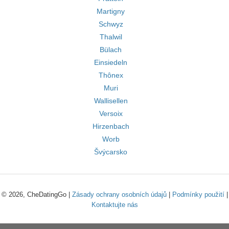
Martigny
Schwyz
Thalwil
Bülach
Einsiedeln
Thônex
Muri
Wallisellen
Versoix
Hirzenbach
Worb
Švýcarsko
© 2026, CheDatingGo |
Zásady ochrany osobních údajů
|
Podmínky použití
|
Kontaktujte nás