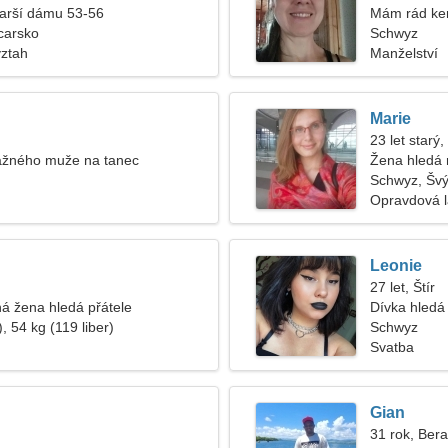
tarší dámu 53-56
Mám rád ke
carsko
Schwyz
vztah
Manželství
Marie
23 let starý,
žného muže na tanec
Žena hledá
Schwyz, Šv
Opravdová 
Leonie
27 let, Štír
á žena hledá přátele
Dívka hledá 
, 54 kg (119 liber)
Schwyz
Svatba
Gian
31 rok, Ber