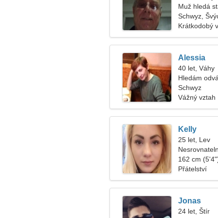
Muž hledá s
Schwyz, Švý
Krátkodobý 
Alessia
40 let, Váhy
Hledám odvá
Schwyz
Vážný vztah
Kelly
25 let, Lev
Nesrovnateln
162 cm (5'4")
Přátelství
Jonas
24 let, Štír