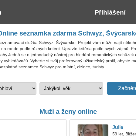
Přihlášení
Online seznamka zdarma Schwyz, Švýcarsk
seznamovací služba Schwyz, Švýcarsko. Projekt vám může najít někoho b
na rande podle různých kritérií. Upravte kritéria podle svých zájmů. 
tahy.Jedná se o jednoduchý nástroj pro hledání romantických schůzek a
try vyhledávačů. Vyberte si svůj preferovaný uživatelský profil, abyste m
bezplatné seznamce Schwyz pro místní, cizince, turisty.
Muži a ženy online
Julie
59 let, Blíže