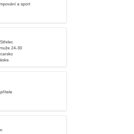
mpování a sport
 Střelec
 muže 24-30
ýcarsko
láska
přítele
an