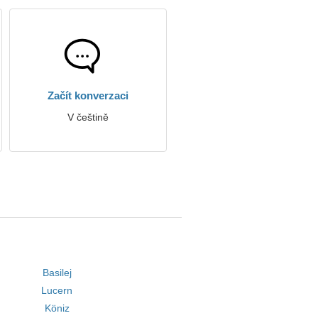
Začít konverzaci
V češtině
Basilej
Lucern
Köniz