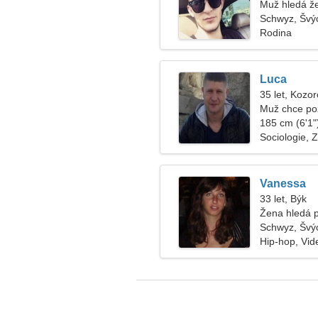
Muž hledá ž
Schwyz, Švý
Rodina
Luca
35 let, Kozo
Muž chce po
185 cm (6'1")
Sociologie, 
Vanessa
33 let, Býk
Žena hledá 
Schwyz, Švý
Hip-hop, Vid