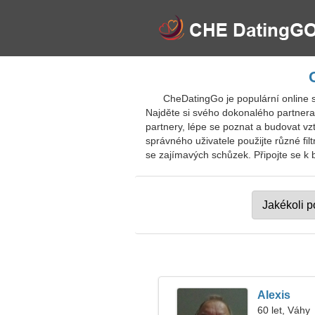
CheDatingGo je populární online 
Najděte si svého dokonalého partnera 
partnery, lépe se poznat a budovat vz
správného uživatele použijte různé fil
se zajímavých schůzek. Připojte se k 
Alexis
60 let, Váhy