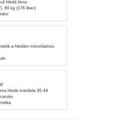
už hledá ženu
), 80 kg (176 liber)
mění
raktik a hledám mimořádnou
tah
ář
ena hledá manžela 35-44
ýcarsko
ristika