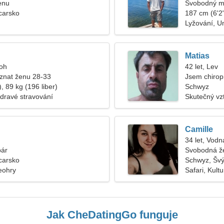
enu
Svobodný m
carsko
187 cm (6'2"
Lyžování, U
Matias
roh
42 let, Lev
znat ženu 28-33
Jsem chirop
, 89 kg (196 liber)
ženu
Schwyz
Zdravé stravování
Skutečný vz
Camille
34 let, Vodn
pár
Svobodná ž
carsko
Schwyz, Šv
eohry
Safari, Kultu
Jak CheDatingGo funguje