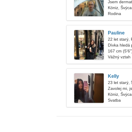
Jsem dermato
Köniz, Švýca
Rodina
Pauline
22 let starý,
Dívka hledá 
167 cm (5'6")
Vážný vztah
Kelly
23 let starý, 
Zavolej mi, 
Köniz, Švýca
Svatba