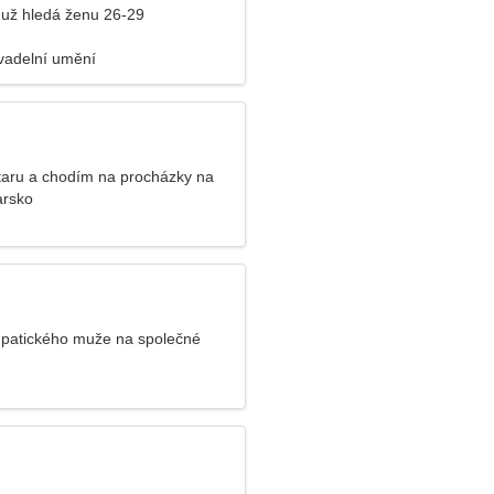
už hledá ženu 26-29
ivadelní umění
aru a chodím na procházky na
uch
arsko
patického muže na společné