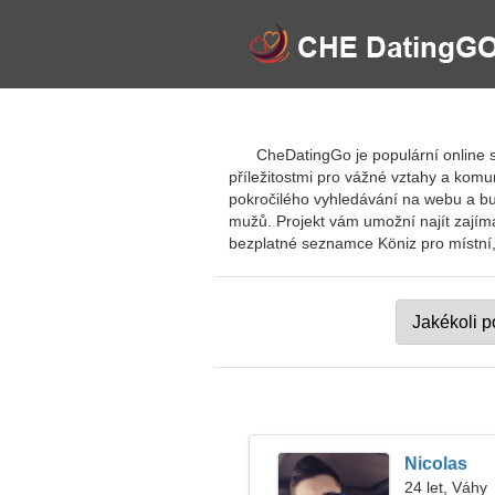
CheDatingGo je populární online s
příležitostmi pro vážné vztahy a komuni
pokročilého vyhledávání na webu a b
mužů. Projekt vám umožní najít zajímav
bezplatné seznamce Köniz pro místní, c
Nicolas
24 let, Váhy