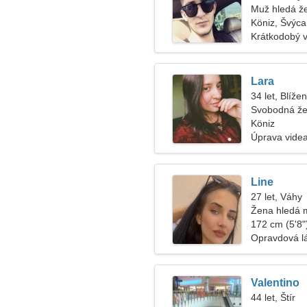
Muž hledá ž
Köniz, Švýca
Krátkodobý 
Lara
34 let, Blížen
Svobodná že
Köniz
Úprava videa
Line
27 let, Váhy
Žena hledá 
172 cm (5'8")
Opravdová l
Valentino
44 let, Štír