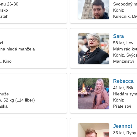
enu 26-30
Svobodný m
rsko
Köniz
vztah
Kulečník, D
Sara
ci
58 let, Lev
na hledá manžela
Mám rád kyt
čerstvý vzd
Köniz, Švýc
, Kino
Manželství
Rebecca
41 let, Býk
muže
Hledám sym
, 52 kg (114 liber)
lyžování
Köniz
áska
Přátelství
Jeannot
36 let, Ryby