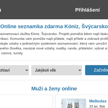
Přihlášení
Online seznamka zdarma Köniz, Švýcarsko
eznamovací služba Köniz, Švýcarsko. Projekt pomáhá lidem najít lásku
kaci. Komunita vám pomůže najít přátele, najít přítele a zobrazit profil
udujte vztahy s jedinečným systémem seznamování, který vám umožní p
ého člověka, navázat nové vztahy, svatby, rande, přátelství, vybrat si 
izince, turisty.
Muži a ženy online
Melliodas
33 let, Býk