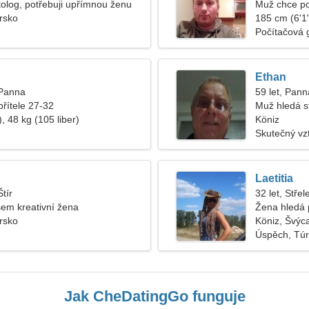
log, potřebuji upřímnou ženu
Muž chce p
rsko
185 cm (6'1"
Počítačová 
Ethan
 Panna
59 let, Pann
přítele 27-32
Muž hledá s
, 48 kg (105 liber)
Köniz
Skutečný vz
Laetitia
Štír
32 let, Střel
jsem kreativní žena
Žena hledá 
rsko
Köniz, Švýc
Úspěch, Tú
Jak CheDatingGo funguje