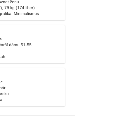
oznat ženu
), 79 kg (174 liber)
grafika, Minimalismus
a
tarší dámu 51-55
tah
ec
pár
arsko
ra