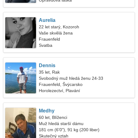
Opravdová láska
Aurelia
22 let starý, Kozoroh
Vaše skvělá žena
Frauenfeld
Svatba
Dennis
35 let, Rak
Svobodný muž hledá ženu 24-33
Frauenfeld, Švýcarsko
Horolezectví, Plavání
Medhy
60 let, Blíženci
Muž hledá starší dámu
181 cm (6'0"), 91 kg (200 liber)
Skutečný vztah