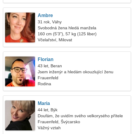
Ambre
31 rok, Váhy
Svobodná žena hledá manžela
160 cm (5'3"), 57 kg (125 liber)
Včelařství, Milovat
Florian
43 let, Beran
Jsem inženýr a hledám okouzlující ženu
Frauenfeld
Rodina
Maria
44 let, Býk
Doufám, že uvidím svého velkorysého přítele
Frauenfeld, Švýcarsko
Vážný vztah