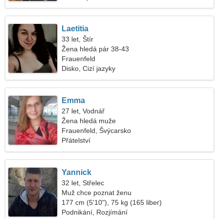
Laetitia
33 let, Štír
Žena hledá pár 38-43
Frauenfeld
Disko, Cizí jazyky
Emma
27 let, Vodnář
Žena hledá muže
Frauenfeld, Švýcarsko
Přátelství
Yannick
32 let, Střelec
Muž chce poznat ženu
177 cm (5'10"), 75 kg (165 liber)
Podnikání, Rozjímání