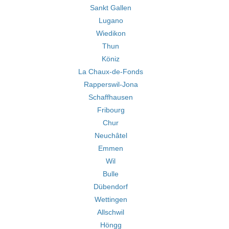
Sankt Gallen
Lugano
Wiedikon
Thun
Köniz
La Chaux-de-Fonds
Rapperswil-Jona
Schaffhausen
Fribourg
Chur
Neuchâtel
Emmen
Wil
Bulle
Dübendorf
Wettingen
Allschwil
Höngg