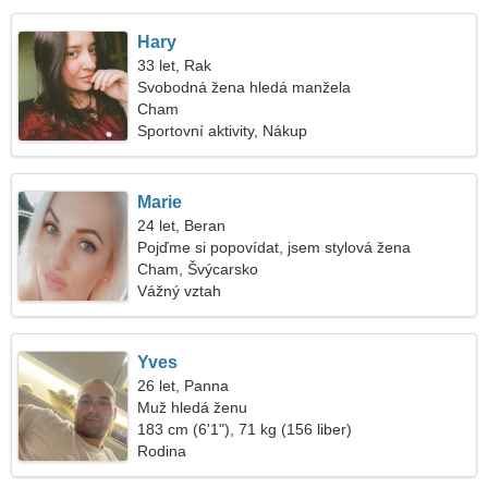
Hary
33 let, Rak
Svobodná žena hledá manžela
Cham
Sportovní aktivity, Nákup
Marie
24 let, Beran
Pojďme si popovídat, jsem stylová žena
Cham, Švýcarsko
Vážný vztah
Yves
26 let, Panna
Muž hledá ženu
183 cm (6'1"), 71 kg (156 liber)
Rodina