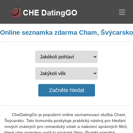
Online seznamka zdarma Cham, Švýcarsko
CheDatingGo je populární online seznamovací služba Cham,
Švýcarsko. Tato komunita poskytuje praktický nástroj pro hledání
nových známých pro romantický vztah a nalezení správných filtrů,
které vám pomohou najít ty správné členy. Projekt pomáhá