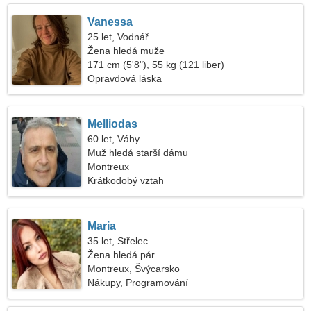
Vanessa
25 let, Vodnář
Žena hledá muže
171 cm (5'8"), 55 kg (121 liber)
Opravdová láska
Melliodas
60 let, Váhy
Muž hledá starší dámu
Montreux
Krátkodobý vztah
Maria
35 let, Střelec
Žena hledá pár
Montreux, Švýcarsko
Nákupy, Programování