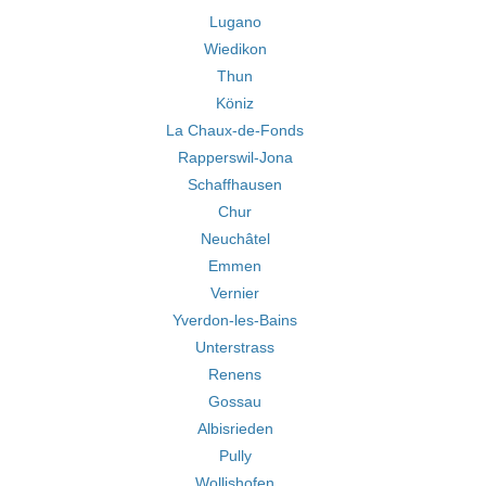
Lugano
Wiedikon
Thun
Köniz
La Chaux-de-Fonds
Rapperswil-Jona
Schaffhausen
Chur
Neuchâtel
Emmen
Vernier
Yverdon-les-Bains
Unterstrass
Renens
Gossau
Albisrieden
Pully
Wollishofen