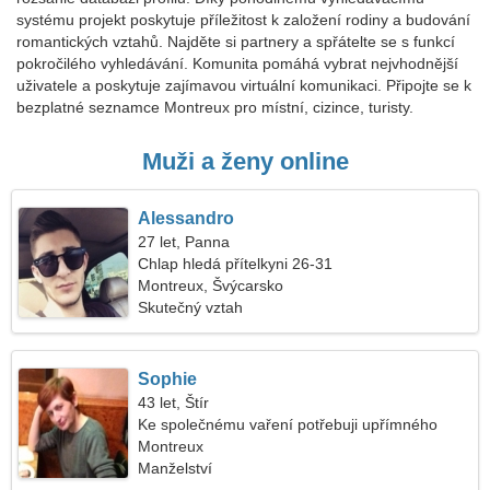
systému projekt poskytuje příležitost k založení rodiny a budování
romantických vztahů. Najděte si partnery a spřátelte se s funkcí
pokročilého vyhledávání. Komunita pomáhá vybrat nejvhodnější
uživatele a poskytuje zajímavou virtuální komunikaci. Připojte se k
bezplatné seznamce Montreux pro místní, cizince, turisty.
Muži a ženy online
Alessandro
27 let, Panna
Chlap hledá přítelkyni 26-31
Montreux, Švýcarsko
Skutečný vztah
Sophie
43 let, Štír
Ke společnému vaření potřebuji upřímného
muže
Montreux
Manželství