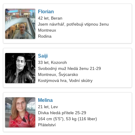
Florian
42 let, Beran
Jsem návrhář, potřebuji vtipnou ženu
Montreux
Rodina
Saiji
33 let, Kozoroh
Svobodný muž hledá ženu 21-29
Montreux, Švýcarsko
Kostýmová hra, Vodní skútry
Melina
21 let, Lev
Dívka hledá přítele 25-29
164 cm (5'5"), 53 kg (116 liber)
Přátelství