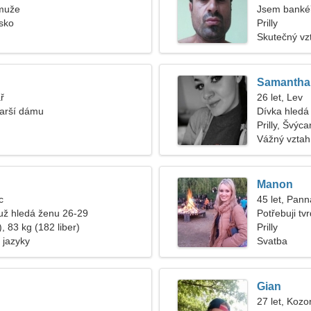
muže
Jsem bankéř
rsko
Prilly
Skutečný vz
Samantha
ř
26 let, Lev
tarší dámu
Dívka hledá 
Prilly, Švýca
Vážný vztah
Manon
c
45 let, Pann
ž hledá ženu 26-29
Potřebuji tv
, 83 kg (182 liber)
Prilly
 jazyky
Svatba
Gian
27 let, Kozo