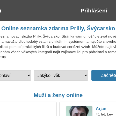
Přihlášení
Online seznamka zdarma Prilly, Švýcarsko
eznamovací služba Prilly, Švýcarsko. Stránka vám umožňuje zvát nové č
tů a navažte dlouhodobý vztah s unikátním systémem a najděte si svého
kaci pomocí praktických filtrů a budovat seriózní vztah. Můžete najít v
ám všech věkových kategorií najít zajímavé lidi pro přátelství a roman
isty.
Muži a ženy online
Arjan
41 let, Lev