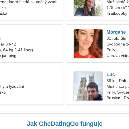
na, která hledá skutečný vztah
Muž hledá 
rsko
179 cm (5'11
áska
Krátkodobý 
Morgane
ř
31 rok, Štír
pár 34-42
Svobodná ž
, 64 kg (141 liber)
Prilly
e jumping
Úprava vide
Luc
36 let, Rak
hy a lyžování
Muž chce po
rsko
Prilly, Švýca
Bruslení, Roc
Jak CheDatingGo funguje