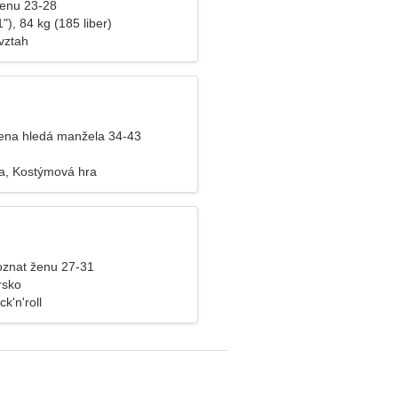
ženu 23-28
"), 84 kg (185 liber)
vztah
ena hledá manžela 34-43
a, Kostýmová hra
znat ženu 27-31
rsko
k'n'roll