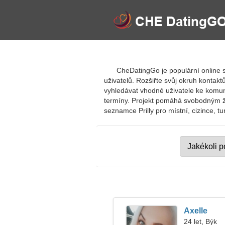
CheDatingGo je populární online s
uživatelů. Rozšiřte svůj okruh kontak
vyhledávat vhodné uživatele ke komuni
termíny. Projekt pomáhá svobodným žen
seznamce Prilly pro místní, cizince, tur
Axelle
24 let, Býk