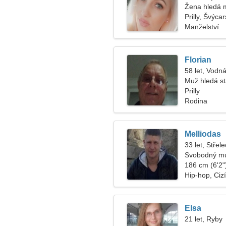
Žena hledá 
Prilly, Švýca
Manželství
Florian
58 let, Vodná
Muž hledá s
Prilly
Rodina
Melliodas
33 let, Střele
Svobodný mu
186 cm (6'2")
Hip-hop, Cizí
Elsa
21 let, Ryby