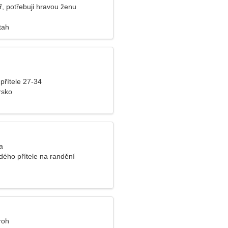
, potřebuji hravou ženu
tah
přítele 27-34
rsko
a
rdého přítele na randění
roh