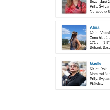
Bezchybná že
Prilly, Švýca
Opravdová l
Alina
32 let, Vodná
Žena hledá 
171 cm (5'8")
Běhání, Bas
Gaelle
59 let, Rak
Mám rád šac
Prilly, Švýca
Přátelství